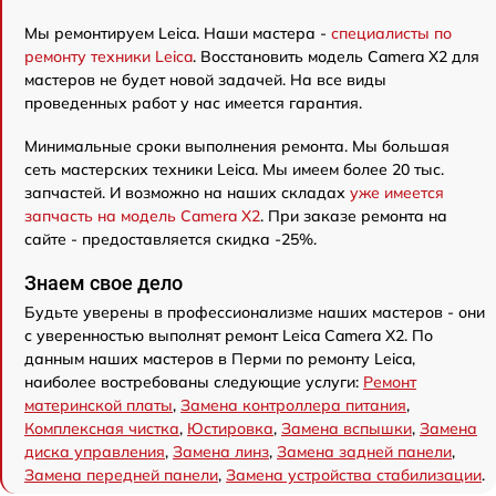
Мы ремонтируем Leica. Наши мастера -
специалисты по
ремонту техники Leica
. Восстановить модель Camera X2 для
мастеров не будет новой задачей. На все виды
проведенных работ у нас имеется гарантия.
Минимальные сроки выполнения ремонта. Мы большая
сеть мастерских техники Leica. Мы имеем более 20 тыс.
запчастей. И возможно на наших складах
уже имеется
запчасть на модель Camera X2
. При заказе ремонта на
сайте - предоставляется скидка -25%.
Знаем свое дело
Будьте уверены в профессионализме наших мастеров - они
с уверенностью выполнят ремонт Leica Camera X2. По
данным наших мастеров в Перми по ремонту Leica,
наиболее востребованы следующие услуги:
Ремонт
материнской платы
,
Замена контроллера питания
,
Комплексная чистка
,
Юстировка
,
Замена вспышки
,
Замена
диска управления
,
Замена линз
,
Замена задней панели
,
Замена передней панели
,
Замена устройства стабилизации
.