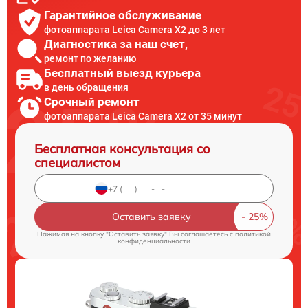
Гарантийное обслуживание
фотоаппарата Leica Camera X2 до 3 лет
Диагностика за наш счет,
ремонт по желанию
Бесплатный выезд курьера
в день обращения
Срочный ремонт
фотоаппарата Leica Camera X2 от 35 минут
Бесплатная консультация со
специалистом
Оставить заявку
Нажимая на кнопку "Оставить заявку" Вы соглашаетесь c
политикой
конфиденциальности